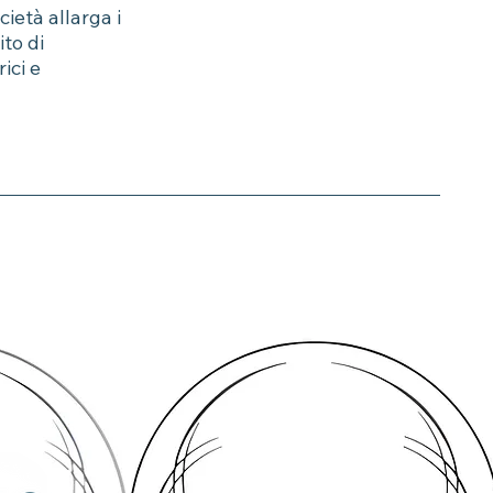
ietà allarga i
to di
ici e