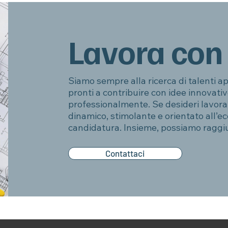
Lavora con
Siamo sempre alla ricerca di talenti ap
pronti a contribuire con idee innovativ
professionalmente. Se desideri lavora
dinamico, stimolante e orientato all’ecc
candidatura. Insieme, possiamo raggi
Contattaci