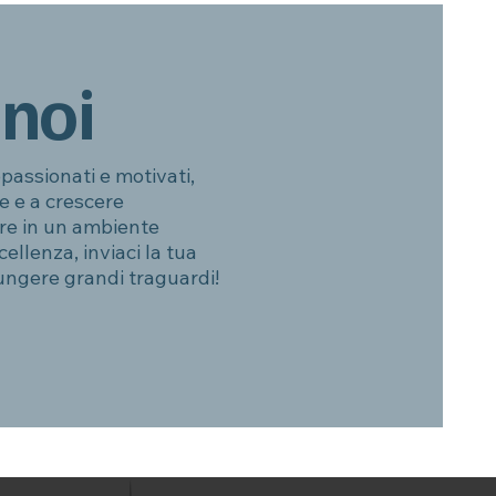
 noi
passionati e motivati,
e e a crescere
re in un ambiente
ellenza, inviaci la tua
ungere grandi traguardi!