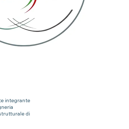
te integrante
gneria
strutturale di